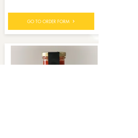
GO TO ORDER FORM
SOS
CILI