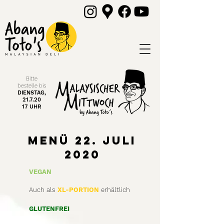
Bitte
bestelle
bis
DIENSTAG,
21.7.20
17 UHR
Menü 22. JuLi
2020
VEGAN
Auch als
XL-PORTION
erhältlich
GLUTENFREI