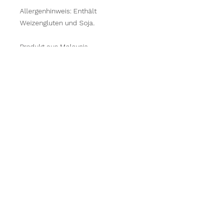
Allergenhinweis: Enthält
Weizengluten und Soja.
Produkt aus Malaysia.
Zutaten: Sojabohnenextrakt 68,8 %,
Salz 16 %, Zucker, Farbstoff:
Karamell, Weizenmehl,
Geschmacksverstärker E621,
Konservierungsmittel E211,
Säureregulator: Essigsäure
© Abang Toto's by Lewis & Krebs Food